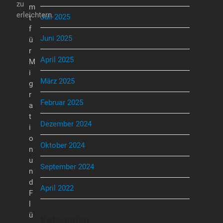
zu
m
erleichtern.
Juli 2025
t
f
Juni 2025
ü
r
April 2025
M
i
März 2025
g
r
Februar 2025
a
t
Dezember 2024
i
o
Oktober 2024
n
u
September 2024
n
d
April 2022
F
l
ü
Kategorien