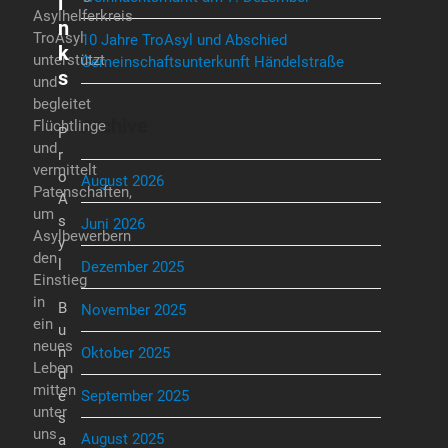
i
Asylhelferkreis
n
TroAsyl
10 Jahre TroAsyl und Abschied
k
unterstützt
Gemeinschaftsunterkunft Händelstraße
s
und
begleitet
Archive
Flüchtlinge
P
und
r
vermittelt
o
August 2026
Patenschaften,
A
um
s
Juni 2026
Asylbewerbern
y
den
l
Dezember 2025
Einstieg
in
B
November 2025
ein
u
neues
n
Oktober 2025
Leben
d
mitten
e
September 2025
unter
s
uns
August 2025
a