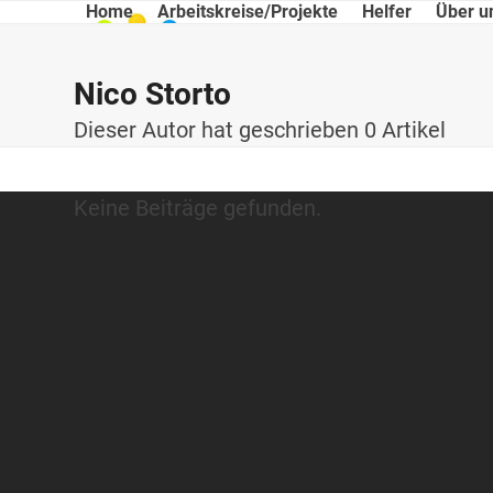
Skip
Home
Arbeitskreise/Projekte
Helfer
Über u
to
content
Nico Storto
Dieser Autor hat geschrieben 0 Artikel
Keine Beiträge gefunden.