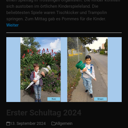
einen Spieltag in Trossingen organisiert. Die Kinder konnten
sich austoben im örtlichen Kinderspieleland. Die
beliebtesten Spiele waren Tischkicker und Trampolin
springen. Zum Mittag gab es Pommes für die Kinder.
Weiter
Erster Schultag 2024
13. September 2024
Allgemein