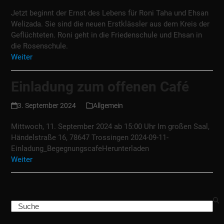
Jetzt beginnt der Ernst des Lebens für Roni Taha und Ehsan
Welizada. Sie sind die neuen Erstklässler aus dem Kreis der
Geflüchteten. Roni geht in die Friedenschule und Ehsan in
die Rosenschule.
Weiter
Einladung zum offenen Café
3. September 2024
Allgemein
Mittwoch, 11. September 2024 ab 15:00 Uhr Im großen Saal,
Händelstraße 16, 78647 Trossingen 2024-09-11-
Einladung_BegegnungscafeHerunterladen
Weiter
Search